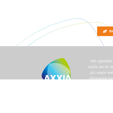
On
‘Het eigenlijk
studie dat de me
zijn relatie me
Uiteindelijk ho
hele leve
Jean Jacqu