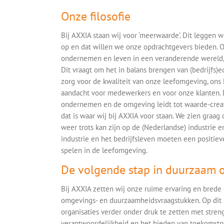
Onze filosofie
Bij AXXIA staan wij voor ‘meerwaarde’. Dit leggen wi
op en dat willen we onze opdrachtgevers bieden. O
ondernemen en leven in een veranderende wereld,
Dit vraagt om het in balans brengen van (bedrijfs)e
zorg voor de kwaliteit van onze leefomgeving, ons N
aandacht voor medewerkers en voor onze klanten. D
ondernemen en de omgeving leidt tot waarde-crea
dat is waar wij bij AXXIA voor staan. We zien graag
weer trots kan zijn op de (Nederlandse) industrie e
industrie en het bedrijfsleven moeten een positiev
spelen in de leefomgeving.
De volgende stap in duurzaam
Bij AXXIA zetten wij onze ruime ervaring en brede 
omgevings- en duurzaamheidsvraagstukken. Op dit 
organisaties verder onder druk te zetten met stre
verantwoordelijkheid en het bieden van toekomstp