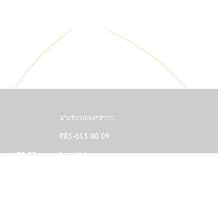
Telefoonnummer:
085-015 00 09
ipsweg 23-25
E-mailadres:
g
info@AXXIA.nl