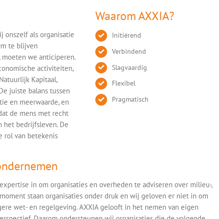
Waarom AXXIA?
j onszelf als organisatie
Initiërend
m te blijven
Verbindend
 moeten we anticiperen.
Slagvaardig
conomische activiteiten,
atuurlijk Kapitaal,
Flexibel
e juiste balans tussen
Pragmatisch
tie en meerwaarde, en
 dat de mens met recht
n het bedrijfsleven. De
e rol van betekenis
 ondernemen
expertise in om organisaties en overheden te adviseren over milieu-,
moment staan organisaties onder druk en wij geloven er niet in om
ngere wet- en regelgeving. AXXIA gelooft in het nemen van eigen
erspectief. Daarom ondersteunen wij organisaties die de volgende