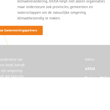
klimaatverandering. AXXIA helpt niet alleen organisaties
maar ondersteunt ook provincies, gemeenten en
waterschappen om de natuurlijke omgeving
klimaatbestendig te maken.
ze Samenwerkingspartners
e onderwerp van
Adres:
ns heeft, betreft
AXXIA
t zijn omgeving.
udt dat hem zijn
Dr. Anton Phil
n bezig.’
5026 RK Tilbur
es Rousseau
© 2024 AXXIA
|
Algemene voorwaarden