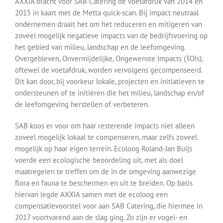
AXXIA bracht voor SAB Catering de voetafdruk van 2014 en
2015 in kaart met de Metta quick-scan. Bij impact neutraal
ondernemen draait het om het reduceren en mitigeren van
zoveel mogelijk negatieve impacts van de bedrijfsvoering op
het gebied van milieu, landschap en de leefomgeving.
Overgebleven, Onvermijdelijke, Ongewenste Impacts (3OIs),
oftewel de voetafdruk, worden vervolgens gecompenseerd.
Dit kan door, bij voorkeur lokale, projecten en initiatieven te
ondersteunen of te initiëren die het milieu, landschap en/of
de leefomgeving herstellen of verbeteren.
SAB koos er voor om haar resterende impacts niet alleen
zoveel mogelijk lokaal te compenseren, maar zelfs zoveel
mogelijk op haar eigen terrein. Ecoloog Roland-Jan Buijs
voerde een ecologische beoordeling uit, met als doel
maatregelen te treffen om de in de omgeving aanwezige
flora en fauna te beschermen en uit te breiden. Op basis
hiervan legde AXXIA samen met de ecoloog een
compensatievoorstel voor aan SAB Catering, die hiermee in
2017 voortvarend aan de slag ging. Zo zijn er vogel- en