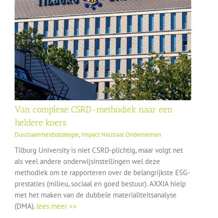
Van complexe CSRD-methodiek naar een
heldere koers
Duurzaamheidsstrategie
,
Impact Neutraal Ondernemen
Tilburg University is niet CSRD-plichtig, maar volgt net
als veel andere onderwijsinstellingen wel deze
methodiek om te rapporteren over de belangrijkste ESG-
prestaties (milieu, sociaal en goed bestuur). AXXIA hielp
met het maken van de dubbele materialiteitsanalyse
(DMA).
lees meer >>