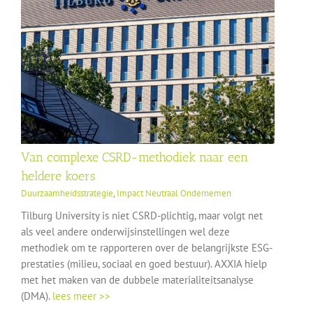
Van complexe CSRD-methodiek naar een
heldere koers
Duurzaamheidsstrategie
,
Impact Neutraal Ondernemen
Tilburg University is niet CSRD-plichtig, maar volgt net
als veel andere onderwijsinstellingen wel deze
methodiek om te rapporteren over de belangrijkste ESG-
prestaties (milieu, sociaal en goed bestuur). AXXIA hielp
met het maken van de dubbele materialiteitsanalyse
(DMA).
lees meer >>